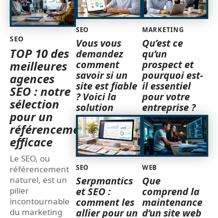
SEO
MARKETING
SEO
Vous vous
Qu’est ce
TOP 10 des
demandez
qu’un
comment
prospect et
meilleures
savoir si un
pourquoi est-
agences
site est fiable
il essentiel
SEO : notre
? Voici la
pour votre
sélection
solution
entreprise ?
pour un
référencement
efficace
Le SEO, ou
SEO
WEB
référencement
Serpmantics
Que
naturel, est un
et SEO :
comprend la
pilier
comment les
maintenance
incontournable
allier pour un
d’un site web
du marketing