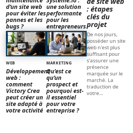
maintenance
Systeme.io :
de site web
d’un site web
une solution
: étapes
pour éviter les
performante
clés du
pannes et les
pour les
projet
bugs ?
entrepreneurs
De nos jours,
posséder un site
web n'est plus
suffisant pour
s'assurer une
WEB
MARKETING
présence
Développement
Qu’est ce
marquée sur le
web :
qu’un
marché. La
comment
prospect et
traduction de
Victory Crea
pourquoi est-
votre
…
peut créer un
il essentiel
site adapté à
pour votre
votre activité
entreprise ?