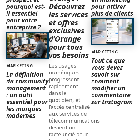
Découvrez
pourquoi est-
pour attirer
il essentiel
plus de clients
les services
pour votre
et offres
entreprise ?
exclusives
d’Orange
pour tous
MARKETING
vos besoins
Tout ce que
Les usages
MARKETING
vous devez
numériques
La définition
savoir sur
progressent
du community
comment
rapidement
management
modifier un
dans le
: un outil
commentaire
quotidien, et
essentiel pour
sur Instagram
l’accès centralisé
les marques
aux services de
modernes
télécommunications
devient un
facteur clé pour