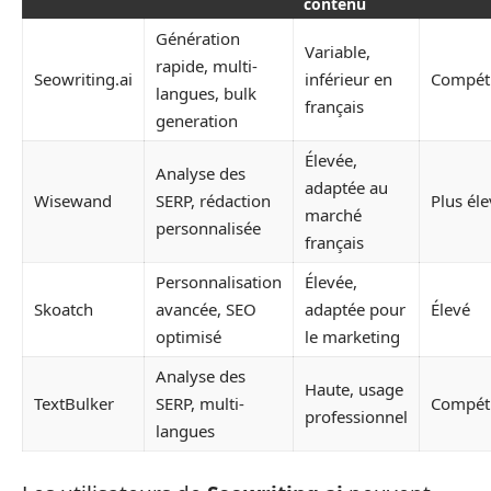
contenu
Génération
Variable,
rapide, multi-
Seowriting.ai
inférieur en
Compéti
langues, bulk
français
generation
Élevée,
Analyse des
adaptée au
Wisewand
SERP, rédaction
Plus él
marché
personnalisée
français
Personnalisation
Élevée,
Skoatch
avancée, SEO
adaptée pour
Élevé
optimisé
le marketing
Analyse des
Haute, usage
TextBulker
SERP, multi-
Compéti
professionnel
langues